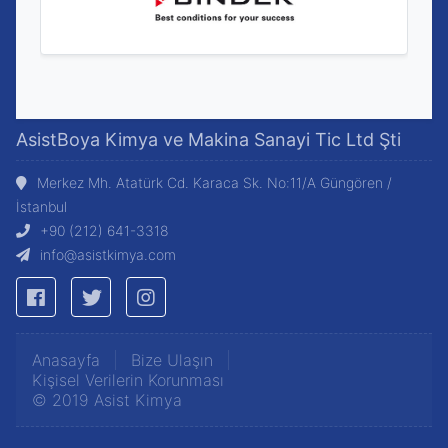
AsistBoya Kimya ve Makina Sanayi Tic Ltd Şti
Merkez Mh. Atatürk Cd. Karaca Sk. No:11/A Güngören /
İstanbul
+90 (212) 641-3318
info@asistkimya.com
Anasayfa
Bize Ulaşın
Kişisel Verilerin Korunması
©
2019
Asist Kimya